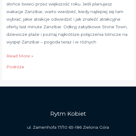
słońce świeci przez większość roku. Jeśli planujesz
wakacje Zanzibar, warto wiedzieć, kiedy najlepiej się tam
wybrać, jakie atrakcje odwiedzić i jak znaleźć atrakcyjne
oferty last minute Zanzibar. Odkryj zabytkowe Stone Town,
dziewicze plaże i poznaj najkrótsze połączenia lotnicze na
wyspę! Zanzibar – pogoda teraz i w różnych
Read More »
Podróże
Rytm Kobiet
ul. Zamenhofa 17/10 65-186 Zielona Góra