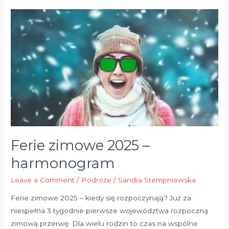
Ferie
zimowe
2025
–
harmonogram
Ferie zimowe 2025 –
harmonogram
Leave a Comment
/
Podróże
/
Sandra Stempniewska
Ferie zimowe 2025 – kiedy się rozpoczynają? Już za
niespełna 3 tygodnie pierwsze województwa rozpoczną
zimową przerwę. Dla wielu rodzin to czas na wspólne