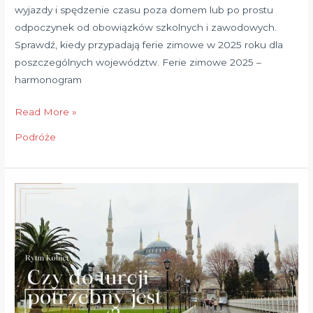
wyjazdy i spędzenie czasu poza domem lub po prostu
odpoczynek od obowiązków szkolnych i zawodowych.
Sprawdź, kiedy przypadają ferie zimowe w 2025 roku dla
poszczególnych województw. Ferie zimowe 2025 –
harmonogram
Read More »
Podróże
Czy
do
Turcji
potrzebny
jest
paszport?
Wjazd
do