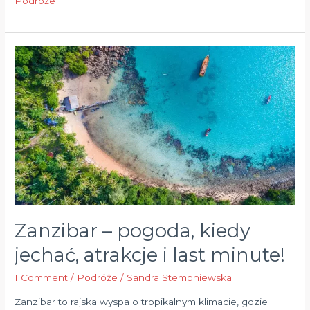
Podróże
Zanzibar
–
pogoda,
kiedy
jechać,
atrakcje
i
last
minute!
Zanzibar – pogoda, kiedy
jechać, atrakcje i last minute!
1 Comment
/
Podróże
/
Sandra Stempniewska
Zanzibar to rajska wyspa o tropikalnym klimacie, gdzie