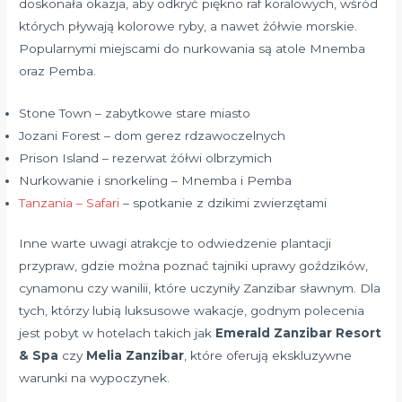
doskonała okazja, aby odkryć piękno raf koralowych, wśród
których pływają kolorowe ryby, a nawet żółwie morskie.
Popularnymi miejscami do nurkowania są atole Mnemba
oraz Pemba.
Stone Town – zabytkowe stare miasto
Jozani Forest – dom gerez rdzawoczelnych
Prison Island – rezerwat żółwi olbrzymich
Nurkowanie i snorkeling – Mnemba i Pemba
Tanzania – Safari
– spotkanie z dzikimi zwierzętami
Inne warte uwagi atrakcje to odwiedzenie plantacji
przypraw, gdzie można poznać tajniki uprawy goździków,
cynamonu czy wanilii, które uczyniły Zanzibar sławnym. Dla
tych, którzy lubią luksusowe wakacje, godnym polecenia
jest pobyt w hotelach takich jak
Emerald Zanzibar Resort
& Spa
czy
Melia Zanzibar
, które oferują ekskluzywne
warunki na wypoczynek.