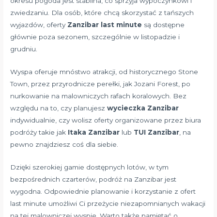
okresu pogoda jest stabilna, co sprzyja wypoczynkowi i
zwiedzaniu. Dla osób, które chcą skorzystać z tańszych
wyjazdów, oferty
Zanzibar last minute
są dostępne
głównie poza sezonem, szczególnie w listopadzie i
grudniu.
Wyspa oferuje mnóstwo atrakcji, od historycznego Stone
Town, przez przyrodnicze perełki, jak Jozani Forest, po
nurkowanie na malowniczych rafach koralowych. Bez
względu na to, czy planujesz
wycieczka Zanzibar
indywidualnie, czy wolisz oferty organizowane przez biura
podróży takie jak
Itaka Zanzibar
lub
TUI Zanzibar
, na
pewno znajdziesz coś dla siebie.
Dzięki szerokiej gamie dostępnych lotów, w tym
bezpośrednich czarterów, podróż na Zanzibar jest
wygodna. Odpowiednie planowanie i korzystanie z ofert
last minute umożliwi Ci przeżycie niezapomnianych wakacji
na tej malowniczej wyspie. Warto także pamiętać o