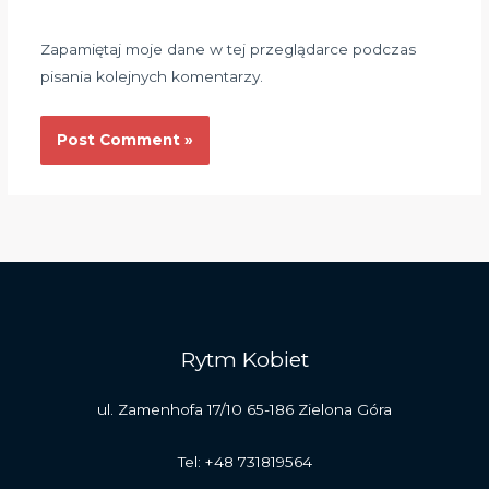
Zapamiętaj moje dane w tej przeglądarce podczas
pisania kolejnych komentarzy.
Rytm Kobiet
ul. Zamenhofa 17/10 65-186 Zielona Góra
Tel: +48 731819564