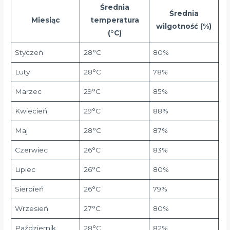
Średnia
Średnia
Miesiąc
temperatura
wilgotność (%)
(°C)
Styczeń
28°C
80%
Luty
28°C
78%
Marzec
29°C
85%
Kwiecień
29°C
88%
Maj
28°C
87%
Czerwiec
26°C
83%
Lipiec
26°C
80%
Sierpień
26°C
79%
Wrzesień
27°C
80%
Październik
28°C
82%