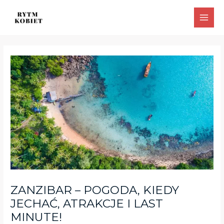
Skip
Post
Main
to
navigation
Men
content
ZANZIBAR – POGODA, KIEDY
JECHAĆ, ATRAKCJE I LAST
MINUTE!