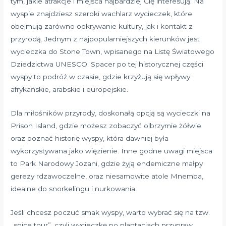
tym, jakie atrakcje i miejsca najbardziej Cię interesują. Na
wyspie znajdziesz szeroki wachlarz wycieczek, które
obejmują zarówno odkrywanie kultury, jak i kontakt z
przyrodą. Jednym z najpopularniejszych kierunków jest
wycieczka do Stone Town, wpisanego na Listę Światowego
Dziedzictwa UNESCO. Spacer po tej historycznej części
wyspy to podróż w czasie, gdzie krzyżują się wpływy
afrykańskie, arabskie i europejskie.
Dla miłośników przyrody, doskonałą opcją są wycieczki na
Prison Island, gdzie możesz zobaczyć olbrzymie żółwie
oraz poznać historię wyspy, która dawniej była
wykorzystywana jako więzienie. Inne godne uwagi miejsca
to Park Narodowy Jozani, gdzie żyją endemiczne małpy
gerezy rdzawoczelne, oraz niesamowite atole Mnemba,
idealne do snorkelingu i nurkowania.
Jeśli chcesz poczuć smak wyspy, warto wybrać się na tzw.
„spice tour”, czyli wycieczkę po plantacjach przypraw.