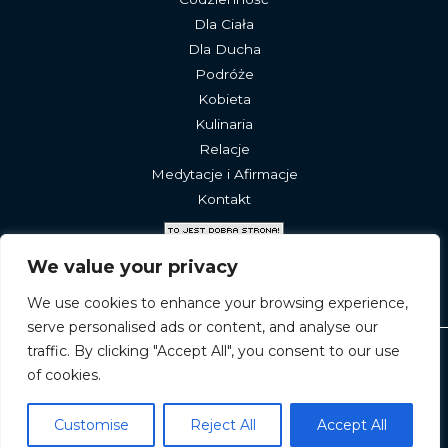
Dla Ciała
Dla Ducha
Podróże
Kobieta
Kulinaria
Relacje
Medytacje i Afirmacje
Kontakt
We value your privacy
We use cookies to enhance your browsing experience,
serve personalised ads or content, and analyse our
traffic. By clicking "Accept All", you consent to our use
Widzisz nas dzięki
Aeo Marketing
of cookies.
Powered by rytmkobiet.pl
Customise
Reject All
Accept All