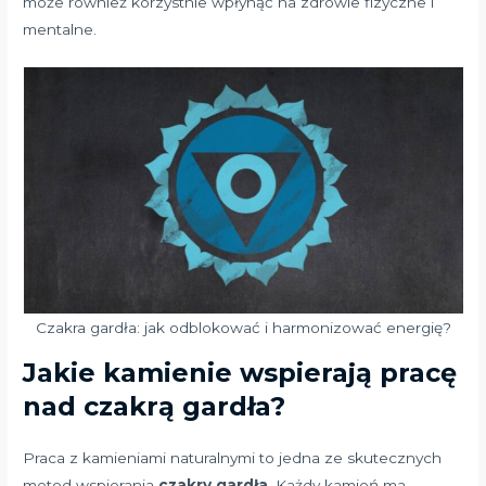
może również korzystnie wpłynąć na zdrowie fizyczne i
mentalne.
Czakra gardła: jak odblokować i harmonizować energię?
Jakie kamienie wspierają pracę
nad czakrą gardła?
Praca z kamieniami naturalnymi to jedna ze skutecznych
metod wspierania
czakry gardła
. Każdy kamień ma