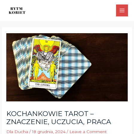
Skip
Post
Main
to
navigation
Men
content
KOCHANKOWIE TAROT –
ZNACZENIE, UCZUCIA, PRACA
Dla Ducha
/
18 grudnia, 2024
/
Leave a Comment